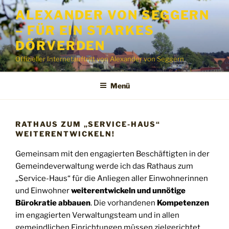
Zum
ALEXANDER VON SEGGERN
Inhalt
– FÜR EIN STARKES
springen
DÖRVERDEN
Offizieller Internetauftritt von Alexander von Seggern
Menü
RATHAUS ZUM „SERVICE-HAUS“
WEITERENTWICKELN!
Gemeinsam mit den engagierten Beschäftigten in der
Gemeindeverwaltung werde ich das Rathaus zum
„Service-Haus“ für die Anliegen aller Einwohnerinnen
und Einwohner
weiterentwickeln und unnötige
Bürokratie abbauen
. Die vorhandenen
Kompetenzen
im engagierten Verwaltungsteam und in allen
gemeindlichen Einrichtungen müssen zielgerichtet