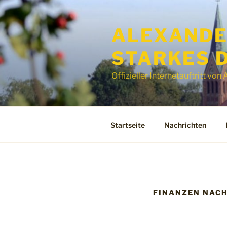
Zum
Inhalt
ALEXANDER
springen
STARKES 
Offizieller Internetauftritt vo
Startseite
Nachrichten
FINANZEN NACH