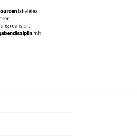
sourcen
ist vieles
cher
ung realisiert
abendisziplin
mit