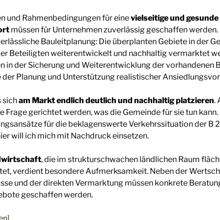
en und Rahmenbedingungen für eine
vielseitige und gesund
ort
müssen für Unternehmen zuverlässig geschaffen werden.
erlässliche Bauleitplanung: Die überplanten Gebiete in der
ller Beteiligten weiterentwickelt und nachhaltig vermarktet 
n in der Sicherung und Weiterentwicklung der vorhandenen 
der Planung und Unterstützung realistischer Ansiedlungsvo
 sich
am Markt endlich deutlich und nachhaltig platzieren
.
 Frage gerichtet werden, was die Gemeinde für sie tun kann
gsansätze für die beklagenswerte Verkehrssituation der B 2
ier will ich mich mit Nachdruck einsetzen.
wirtschaft
, die im strukturschwachen ländlichen Raum flä
etet, verdient besondere Aufmerksamkeit. Neben der Wertsc
isse und der direkten Vermarktung müssen konkrete Beratun
ebote geschaffen werden.
en]