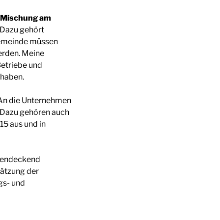
e Mischung am
 Dazu gehört
 Gemeinde müssen
werden. Meine
Betriebe und
rhaben.
 An die Unternehmen
. Dazu gehören auch
15 aus und in
chendeckend
hätzung der
gs- und